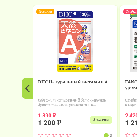
Новинка
Скидка
DHC Натуральный витамин А
FANC
уровн
Содержит натуральный бета-каротин
Стабил
Дуналиэлла. Легко усваивается и...
и норм
₽
1 890
2 42
в наличии
₽
1 200
1 2
0