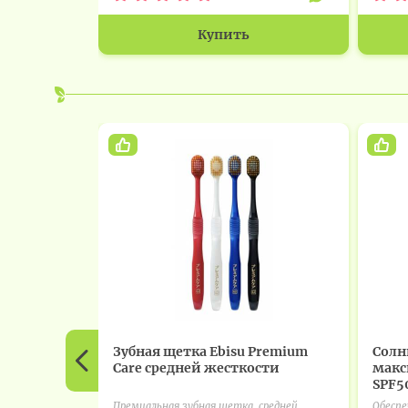
Купить
Зубная щетка Ebisu Premium
Солн
Care средней жесткости
макс
SPF50
Премиальная зубная щетка, средней
Обесп