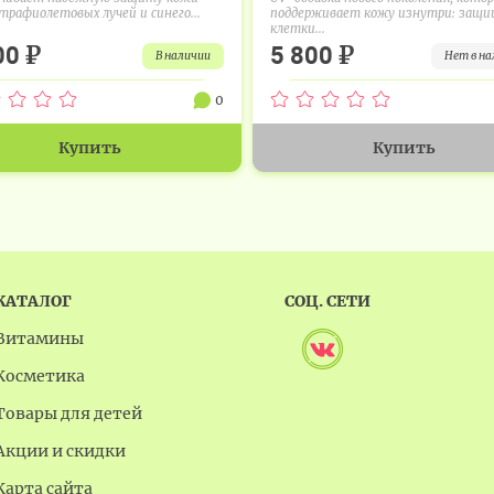
трафиолетовых лучей и синего...
поддерживает кожу изнутри: защ
клетки...
₽
₽
00
5 800
в наличии
нет в н
0
Купить
Купить
КАТАЛОГ
СОЦ. СЕТИ
Витамины
Косметика
Товары для детей
Акции и скидки
Карта сайта