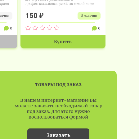
ищает
профессионального ухода за кожей лица.
эффективного
₽
₽
150
7 700
аличии
в наличии
0
0
Купить
ТОВАРЫ ПОД ЗАКАЗ
В нашем интернет-магазине Вы
можете заказать необходимый товар
под заказ. Для этого нужно
воспользоваться формой
Заказать