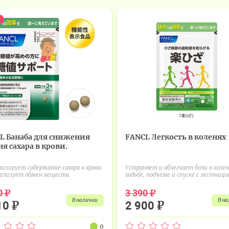
L Банаба для снижения
FANCL Легкость в коленях
я сахара в крови.
изирует содержание сахара в крови
Устраняет и облегчает боли в колен
ализует обмен веществ.
ходьбе, подъеме и спуске с лестницы,
₽
₽
0
3 390
в наличии
в н
₽
₽
10
2 900
0