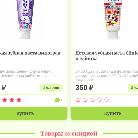
кая зубная паста виноград
Детская зубная паста Clini
клубника
аря специальным ферментам и
Благодаря специальным ферментам
 зубная паста надёжно защищает
фтору, зубная паста Clinika Kids на
.
защищает...
₽
₽
0
350
в наличии
в н
1
Купить
Купить
Товары со скидкой