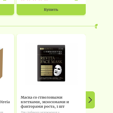
Купить
Маска со стволовыми
LACTIS - Л
ireia
клетками, экзосомами и
факторами роста, 1 шт
ELIXCELL
рая
Для глубокого увлажнения и
Лактис - лучш