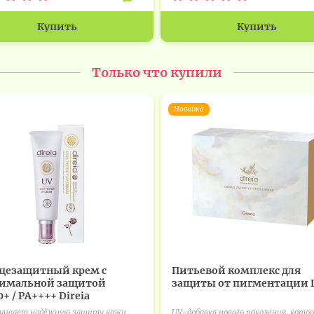
Купить
Купить
Только что купили
Новинка
цезащитный крем с
Питьевой комплекс для
имальной защитой
защиты от пигментации D
+ / PA++++ Direia
ечивает надёжную защиту кожи
UV-добавка нового поколения, кото