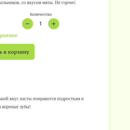
кольников, со вкусом мяты. Не горчит.
Количество
бранное
ь в корзину
рький вкус пасты понравится подросткам и
а кореные зубы!