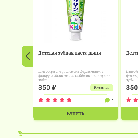
Детская зубная паста дыня
Детс
Благодаря специальным ферментам и
Благод
фтору, зубная паста надёжно защищает
фтору,
зубки...
зубки..
₽
350
35
в наличии
2
Купить