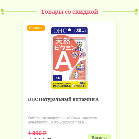
Товары со скидкой
Новинка
DHC Натуральный витамин А
Содержит натуральный бета-каротин
Дуналиэлла. Легко усваивается и...
₽
1 890
в наличии