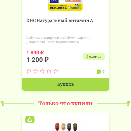
DHC Натуральный витамин А
Содержит натуральный бета-каротин
Дуналиэлла. Легко усваивается и...
₽
1 890
в наличии
₽
1 200
0
Купить
Только что купили