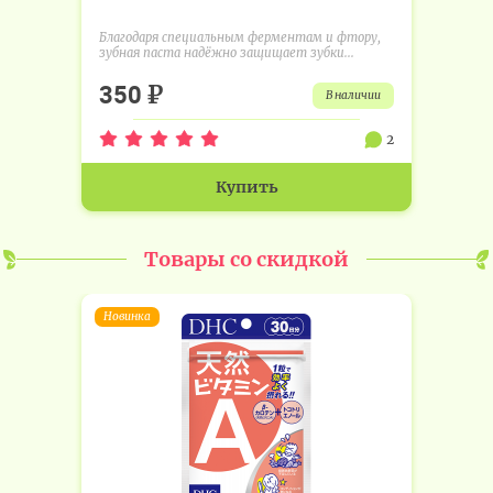
Благодаря специальным ферментам и фтору,
зубная паста надёжно защищает зубки...
₽
350
в наличии
2
Купить
Товары со скидкой
Новинка