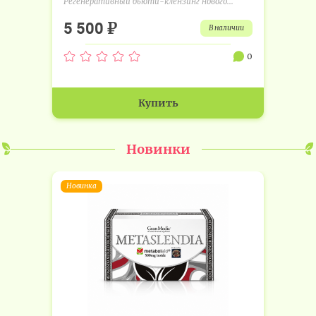
Регенеративный бьюти-клензинг нового...
₽
5 500
в наличии
0
Купить
Новинки
Новинка