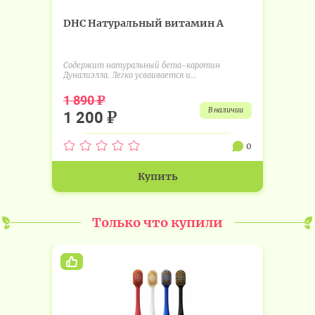
DHC Натуральный витамин А
Содержит натуральный бета-каротин
Дуналиэлла. Легко усваивается и...
₽
1 890
в наличии
₽
1 200
0
Купить
Только что купили