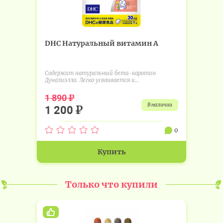
DHC Натуральный витамин А
Содержит натуральный бета-каротин
Дуналиэлла. Легко усваивается и...
₽
1 890
в наличии
₽
1 200
0
Купить
Только что купили