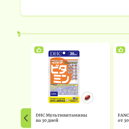
DHC Мультивитамины
FANC
на 30 дней
от 30