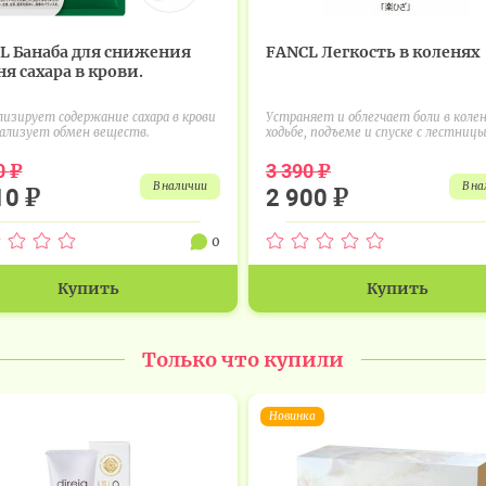
L Банаба для снижения
FANCL Легкость в коленях
я сахара в крови.
изирует содержание сахара в крови
Устраняет и облегчает боли в колен
ализует обмен веществ.
ходьбе, подъеме и спуске с лестницы,
₽
₽
0
3 390
в наличии
в н
₽
₽
10
2 900
0
Купить
Купить
Только что купили
Новинка