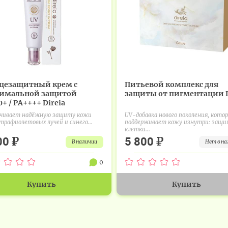
цезащитный крем с
Питьевой комплекс для
имальной защитой
защиты от пигментации D
+ / PA++++ Direia
ечивает надёжную защиту кожи
UV-добавка нового поколения, кото
трафиолетовых лучей и синего...
поддерживает кожу изнутри: защ
клетки...
₽
₽
00
5 800
в наличии
нет в н
0
Купить
Купить