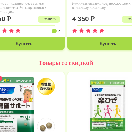
кс витаминов, специально
Комплекс витаминов, необходимых
сированных для современных
взрослому женскому...
 от 30...
₽
₽
50
4 350
в наличии
в н
2
Купить
Купить
Товары со скидкой