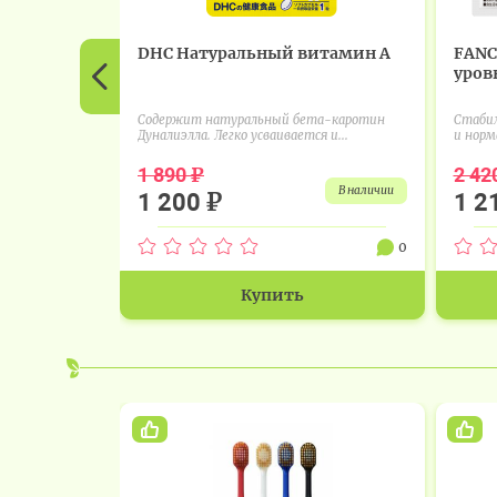
DHC Натуральный витамин А
FANC
уровн
Содержит натуральный бета-каротин
Стабил
Дуналиэлла. Легко усваивается и...
и норм
₽
1 890
2 42
в наличии
₽
1 200
1 2
0
Купить