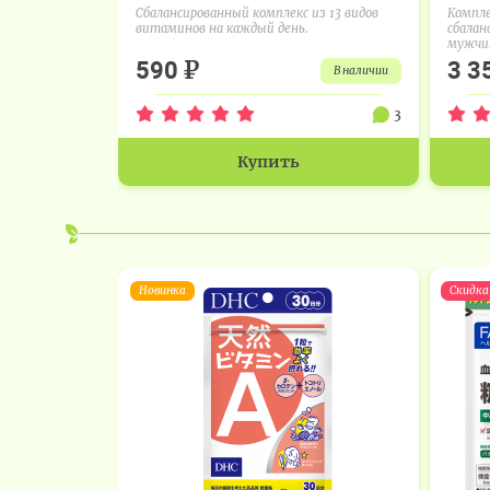
Сбалансированный комплекс из 13 видов
Компле
витаминов на каждый день.
сбалан
мужчин
₽
590
3 3
в наличии
3
Купить
Новинка
Скидка