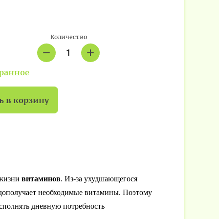
Количество
бранное
ь в корзину
 жизни
витаминов
. Из-за ухудшающегося
едополучает необходимые витамины. Поэтому
осполнять дневную потребность