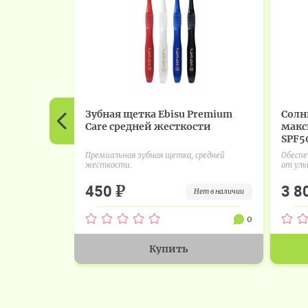
Зубная щетка Ebisu Premium
Солн
Care средней жесткости
макс
SPF50
Премиальная зубная щетка, средней
Обесп
жесткости.
от уль
₽
450
3 8
нет в наличии
0
Купить