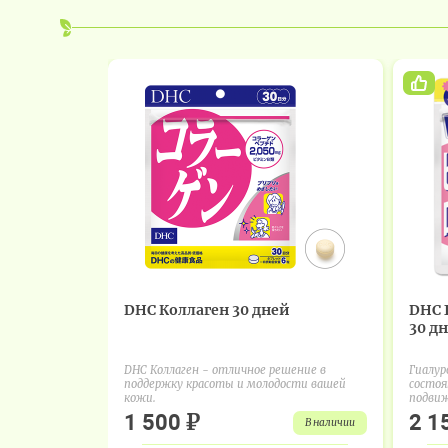
DHC Коллаген 30 дней
DHC 
30 дн
DHC Коллаген - отличное решение в
Гиалур
поддержку красоты и молодости вашей
состоя
кожи.
подвиж
₽
1 500
2 1
в наличии