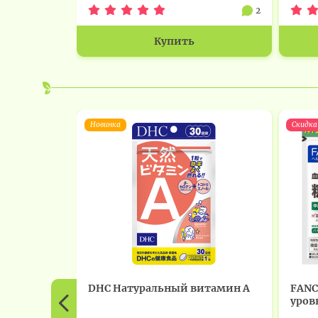
2
Купить
Новинка
Скидка
DHC Натуральный витамин А
FANC
уровн