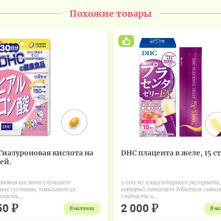
Похожие товары
Гиалуроновая кислота на
DHC плацента в желе, 15 с
ей.
оновая кислота улучшает
5 000 мг плацентарного экстракта,
ние суставов, повышает их
который помогает добиться сияния
ность,...
гладкости и...
₽
₽
50
2 000
в наличии
в н