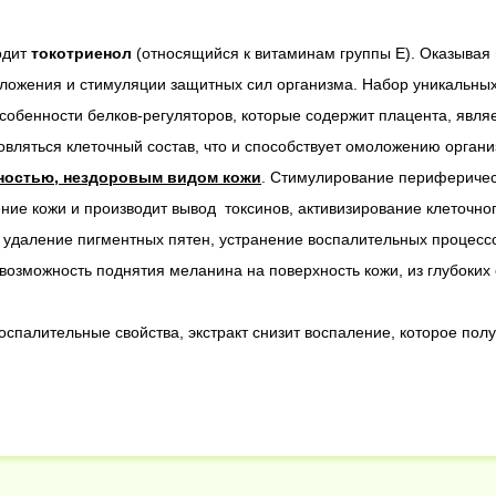
одит
токотриенол
(относящийся к витаминам группы Е). Оказывая
оложения и стимуляции защитных сил организма. Набор уникальных
собенности белков-регуляторов, которые содержит плацента, являе
вляться клеточный состав, что и способствует омоложению орган
ностью, нездоровым видом кожи
. Стимулирование периферичес
ение кожи и производит вывод токсинов, активизирование клеточн
удаление пигментных пятен, устранение воспалительных процессов
возможность поднятия меланина на поверхность кожи, из глубоких 
палительные свойства, экстракт снизит воспаление, которое полу