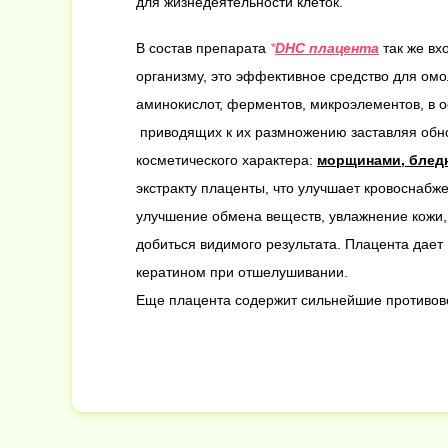
для жизнедеятельности клеток.
В состав препарата
DHC плацента
так же вх
организму, это эффективное средство для ом
аминокислот, ферментов, микроэлементов, в о
приводящих к их размножению заставляя обно
косметического характера:
морщинами, блед
экстракту плаценты, что улучшает кровоснабж
улучшение обмена веществ, увлажнение кожи, 
добиться видимого результата. Плацента дает 
кератином при отшелушивании.
Еще плацента содержит сильнейшие противовос