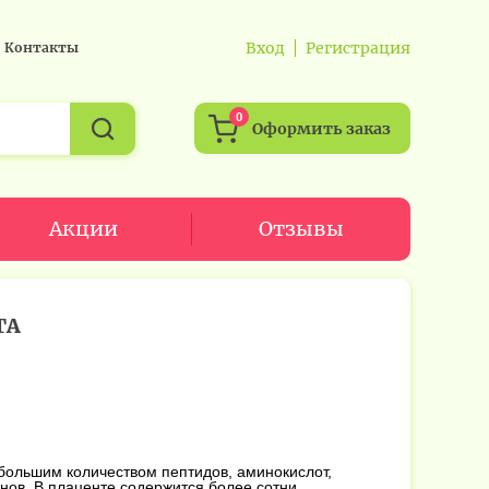
Вход
Регистрация
Контакты
0
Оформить заказ
Акции
Отзывы
ТА
большим количеством пептидов, аминокислот,
нов. В плаценте содержится более сотни