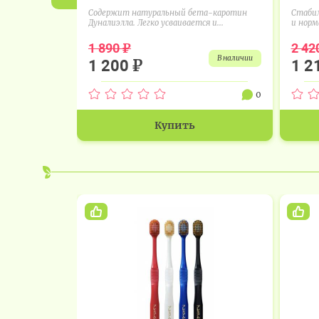
Содержит натуральный бета-каротин
Стабил
Дуналиэлла. Легко усваивается и...
и норм
₽
1 890
2 42
в наличии
₽
1 200
1 2
0
Купить