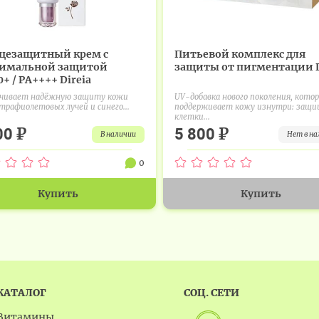
цезащитный крем с
Питьевой комплекс для
имальной защитой
защиты от пигментации D
+ / PA++++ Direia
ечивает надёжную защиту кожи
UV-добавка нового поколения, кото
трафиолетовых лучей и синего...
поддерживает кожу изнутри: защ
клетки...
₽
₽
00
5 800
в наличии
нет в н
0
Купить
Купить
КАТАЛОГ
СОЦ. СЕТИ
Витамины