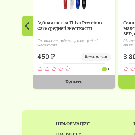
Зубная щетка Ebisu Premium
Солн
Care средней жесткости
макс
SPF50
Премиальная зубная щетка, средней
Обесп
жесткости.
от уль
₽
450
3 8
нет в наличии
0
Купить
ИНФОРМАЦИЯ
О магазине