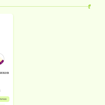
тиков
,
аличии