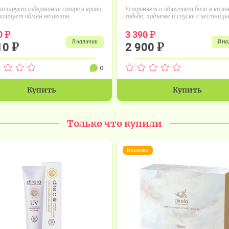
изирует содержание сахара в крови
Устраняет и облегчает боли в колен
ализует обмен веществ.
ходьбе, подъеме и спуске с лестницы,
₽
₽
0
3 390
в наличии
в н
₽
₽
10
2 900
0
Купить
Купить
Только что купили
Новинка