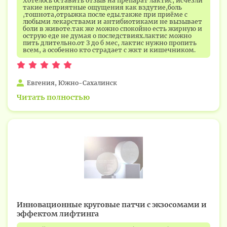
Хотелось оставить отзыв на препарат лактис, исчезли
такие неприятные ощущения как вздутие,боль
,тошнота,отрыжка после еды.также при приёме с
любыми лекарствами и антибиотиками не вызывает
боли в животе.так же можно спокойно есть жирную и
острую еде не думая о последствиях.лактис можно
пить длительно.от З до б мес, лактис нужно пропить
всем, а особенно кто страдает с жкт и кишечником.
Евгения, Южно-Сахалинск
Читать полностью
Инновационные круговые патчи с экзосомами и
эффектом лифтинга