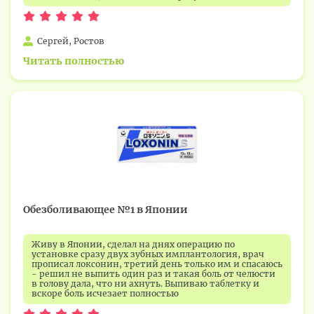
Сергей, Ростов
Читать полностью
Обезболивающее №1 в Японии
Живу в Японии, сделал на днях операцию по
установке сразу двух зубных имплантология, врач
прописал локсонин, третий день только им и спасаюсь
- решил не выпить один раз и такая боль от челюсти
в голову дала, что ни ахнуть. Выпиваю таблетку и
вскоре боль исчезает полностью