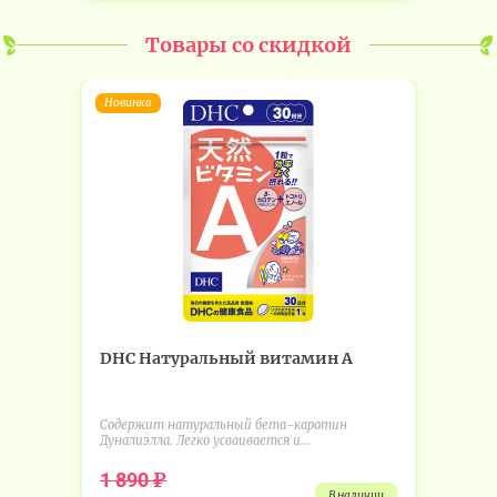
Товары со скидкой
Новинка
DHC Натуральный витамин А
Содержит натуральный бета-каротин
Дуналиэлла. Легко усваивается и...
₽
1 890
в наличии