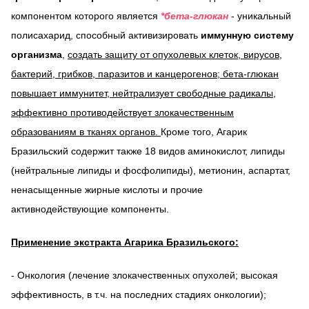
компонентом которого является
бета-глюкан
- уникальный
полисахарид, способный активизировать
иммунную систему
организма
,
создать защиту от опухолевых клеток, вирусов,
бактерий, грибков, паразитов и канцерогенов; бета-глюкан
повышает иммунитет, нейтрализует свободные радикалы,
эффективно противодействует злокачественным
образованиям в тканях органов.
Кроме того, Агарик
Бразильский содержит также 18 видов аминокислот, липиды
(нейтральные липиды и фосфолипиды), метионин, аспартат,
ненасыщенные жирные кислоты и прочие
активнодействующие компоненты.
Применение экстракта Агарика Бразильского:
- Онкология (лечение злокачественных опухолей; высокая
эффективность, в т.ч. на последних стадиях онкологии);