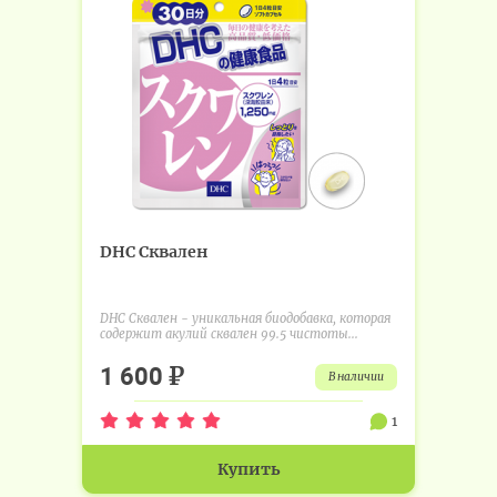
DHC Сквален
DHC Сквален - уникальная биодобавка, которая
содержит акулий сквален 99.5 чистоты...
₽
1 600
в наличии
1
Купить